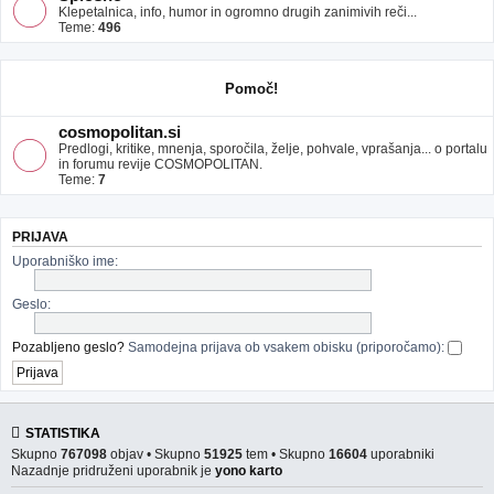
Klepetalnica, info, humor in ogromno drugih zanimivih reči...
Teme:
496
Pomoč!
cosmopolitan.si
Predlogi, kritike, mnenja, sporočila, želje, pohvale, vprašanja... o portalu
in forumu revije COSMOPOLITAN.
Teme:
7
PRIJAVA
Uporabniško ime:
Geslo:
Pozabljeno geslo?
Samodejna prijava ob vsakem obisku (priporočamo):
STATISTIKA
Skupno
767098
objav • Skupno
51925
tem • Skupno
16604
uporabniki
Nazadnje pridruženi uporabnik je
yono karto