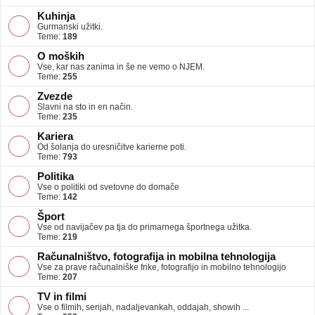
Kuhinja
Gurmanski užitki.
Teme:
189
O moških
Vse, kar nas zanima in še ne vemo o NJEM.
Teme:
255
Zvezde
Slavni na sto in en način.
Teme:
235
Kariera
Od šolanja do uresničitve karierne poti.
Teme:
793
Politika
Vse o politiki od svetovne do domače
Teme:
142
Šport
Vse od navijačev pa tja do primarnega športnega užitka.
Teme:
219
Računalništvo, fotografija in mobilna tehnologija
Vse za prave računalniške frike, fotografijo in mobilno tehnologijo
Teme:
207
TV in filmi
Vse o filmih, serijah, nadaljevankah, oddajah, showih ...