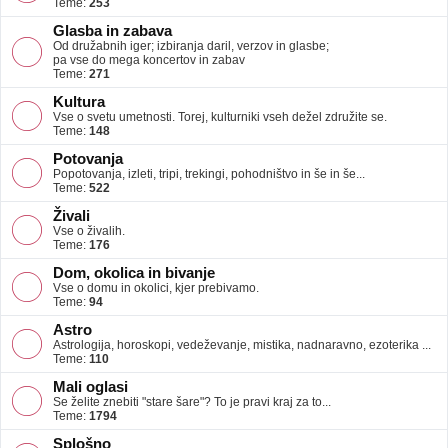
Teme:
253
Glasba in zabava
Od družabnih iger; izbiranja daril, verzov in glasbe;
pa vse do mega koncertov in zabav
Teme:
271
Kultura
Vse o svetu umetnosti. Torej, kulturniki vseh dežel združite se.
Teme:
148
Potovanja
Popotovanja, izleti, tripi, trekingi, pohodništvo in še in še...
Teme:
522
Živali
Vse o živalih.
Teme:
176
Dom, okolica in bivanje
Vse o domu in okolici, kjer prebivamo.
Teme:
94
Astro
Astrologija, horoskopi, vedeževanje, mistika, nadnaravno, ezoterika ...
Teme:
110
Mali oglasi
Se želite znebiti "stare šare"? To je pravi kraj za to...
Teme:
1794
Splošno