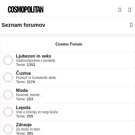
I
s
Seznam forumov
k
a
n
Cosmo Forum
j
Ljubezen in seks
e
Zadovolj(e)n/a v postelji.
Teme:
1352
Čustva
Pomoč iz čustvenih stisk.
Teme:
1174
Moda
Novosti, trendi...
Teme:
153
Lepota
Vse o ličenju in negi kože.
Teme:
255
Zdravje
Za dušo in telo.
Teme:
391