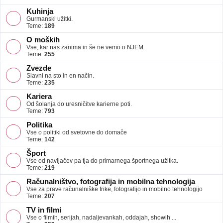
Kuhinja
Gurmanski užitki.
Teme:
189
O moških
Vse, kar nas zanima in še ne vemo o NJEM.
Teme:
255
Zvezde
Slavni na sto in en način.
Teme:
235
Kariera
Od šolanja do uresničitve karierne poti.
Teme:
793
Politika
Vse o politiki od svetovne do domače
Teme:
142
Šport
Vse od navijačev pa tja do primarnega športnega užitka.
Teme:
219
Računalništvo, fotografija in mobilna tehnologija
Vse za prave računalniške frike, fotografijo in mobilno tehnologijo
Teme:
207
TV in filmi
Vse o filmih, serijah, nadaljevankah, oddajah, showih ...