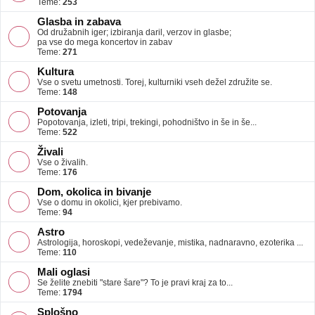
Teme:
253
Glasba in zabava
Od družabnih iger; izbiranja daril, verzov in glasbe;
pa vse do mega koncertov in zabav
Teme:
271
Kultura
Vse o svetu umetnosti. Torej, kulturniki vseh dežel združite se.
Teme:
148
Potovanja
Popotovanja, izleti, tripi, trekingi, pohodništvo in še in še...
Teme:
522
Živali
Vse o živalih.
Teme:
176
Dom, okolica in bivanje
Vse o domu in okolici, kjer prebivamo.
Teme:
94
Astro
Astrologija, horoskopi, vedeževanje, mistika, nadnaravno, ezoterika ...
Teme:
110
Mali oglasi
Se želite znebiti "stare šare"? To je pravi kraj za to...
Teme:
1794
Splošno