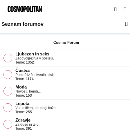
I
s
Seznam forumov
k
a
n
Cosmo Forum
j
Ljubezen in seks
e
Zadovolj(e)n/a v postelji.
Teme:
1352
Čustva
Pomoč iz čustvenih stisk.
Teme:
1174
Moda
Novosti, trendi...
Teme:
153
Lepota
Vse o ličenju in negi kože.
Teme:
255
Zdravje
Za dušo in telo.
Teme:
391