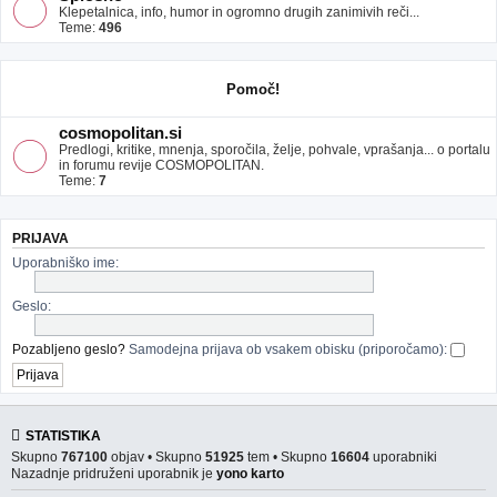
Klepetalnica, info, humor in ogromno drugih zanimivih reči...
Teme:
496
Pomoč!
cosmopolitan.si
Predlogi, kritike, mnenja, sporočila, želje, pohvale, vprašanja... o portalu
in forumu revije COSMOPOLITAN.
Teme:
7
PRIJAVA
Uporabniško ime:
Geslo:
Pozabljeno geslo?
Samodejna prijava ob vsakem obisku (priporočamo):
STATISTIKA
Skupno
767100
objav • Skupno
51925
tem • Skupno
16604
uporabniki
Nazadnje pridruženi uporabnik je
yono karto