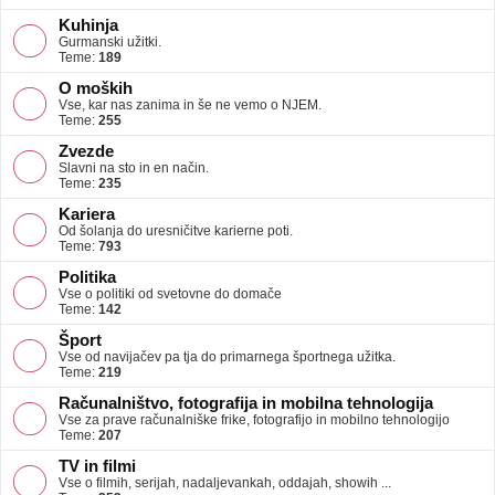
Kuhinja
Gurmanski užitki.
Teme:
189
O moških
Vse, kar nas zanima in še ne vemo o NJEM.
Teme:
255
Zvezde
Slavni na sto in en način.
Teme:
235
Kariera
Od šolanja do uresničitve karierne poti.
Teme:
793
Politika
Vse o politiki od svetovne do domače
Teme:
142
Šport
Vse od navijačev pa tja do primarnega športnega užitka.
Teme:
219
Računalništvo, fotografija in mobilna tehnologija
Vse za prave računalniške frike, fotografijo in mobilno tehnologijo
Teme:
207
TV in filmi
Vse o filmih, serijah, nadaljevankah, oddajah, showih ...