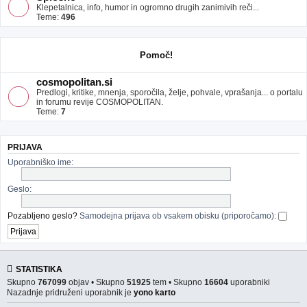
Klepetalnica, info, humor in ogromno drugih zanimivih reči...
Teme:
496
Pomoč!
cosmopolitan.si
Predlogi, kritike, mnenja, sporočila, želje, pohvale, vprašanja... o portalu
in forumu revije COSMOPOLITAN.
Teme:
7
PRIJAVA
Uporabniško ime:
Geslo:
Pozabljeno geslo?
Samodejna prijava ob vsakem obisku (priporočamo):
STATISTIKA
Skupno
767099
objav • Skupno
51925
tem • Skupno
16604
uporabniki
Nazadnje pridruženi uporabnik je
yono karto