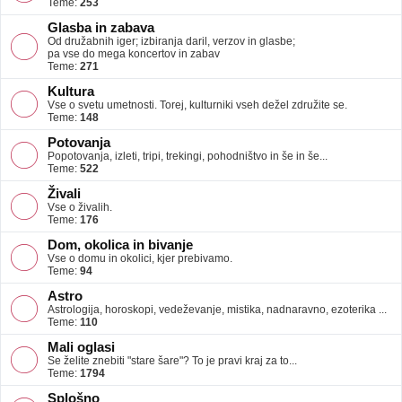
Teme:
253
Glasba in zabava
Od družabnih iger; izbiranja daril, verzov in glasbe;
pa vse do mega koncertov in zabav
Teme:
271
Kultura
Vse o svetu umetnosti. Torej, kulturniki vseh dežel združite se.
Teme:
148
Potovanja
Popotovanja, izleti, tripi, trekingi, pohodništvo in še in še...
Teme:
522
Živali
Vse o živalih.
Teme:
176
Dom, okolica in bivanje
Vse o domu in okolici, kjer prebivamo.
Teme:
94
Astro
Astrologija, horoskopi, vedeževanje, mistika, nadnaravno, ezoterika ...
Teme:
110
Mali oglasi
Se želite znebiti "stare šare"? To je pravi kraj za to...
Teme:
1794
Splošno