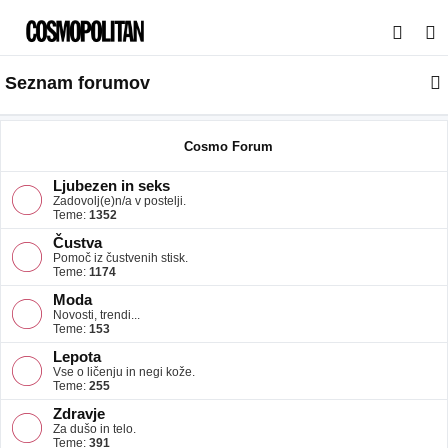
I
s
Seznam forumov
k
a
n
Cosmo Forum
j
Ljubezen in seks
e
Zadovolj(e)n/a v postelji.
Teme:
1352
Čustva
Pomoč iz čustvenih stisk.
Teme:
1174
Moda
Novosti, trendi...
Teme:
153
Lepota
Vse o ličenju in negi kože.
Teme:
255
Zdravje
Za dušo in telo.
Teme:
391