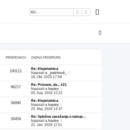
Iskanje
Napredno iskanje
PRISPEVKOV
ZADNJI PRISPEVEK
Re: Klepetalnica
100111
P
Napisal/-a
_patchouli_
o
16. Okt. 2025 17:58
g
Re: Priznam, da... #21
l
96217
P
Napisal/-a
hayley
e
o
05. Avg. 2026 15:22
j
g
z
Re: Klepetalnica
l
a
36890
P
Napisal/-a
hayley
e
d
o
25. Maj. 2026 14:37
j
n
g
z
j
Re: Splošna vprašanja o nakup…
l
a
i
30459
P
Napisal/-a
hayley
e
d
p
o
22. Jan. 2026 11:51
j
n
r
g
z
j
i