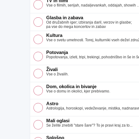
TV in filmi
Vse o filmih, serijah, nadaljevankah, oddajah, showih ..
Glasba in zabava
Od družabnih iger; izbiranja daril, verzov in glasbe;
pa vse do mega koncertov in zabav
Kultura
Vse o svetu umetnosti. Torej, kulturniki vseh dežel združ
Potovanja
Popotovanja, izleti, tripi, trekingi, pohodništvo in še in še
Živali
Vse o živalih.
Dom, okolica in bivanje
Vse o domu in okolici, kjer prebivamo.
Astro
Astrologija, horoskopi, vedeževanje, mistika, nadnaravno
Mali oglasi
Se želite znebiti "stare šare"? To je pravi kraj za to...
Splošno