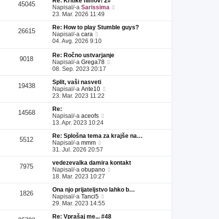
Re: Kritike filmov! 2#
l
a
i
s
e
45045
P
Napisal/-a
Sarissima
e
d
p
p
k
o
23. Mar. 2026 11:49
j
n
r
e
g
z
j
i
v
Re: How to play Stumble guys?
l
a
i
s
e
26615
P
Napisal/-a
cara
e
d
p
p
k
o
04. Avg. 2026 9:10
j
n
r
e
g
z
j
i
v
l
a
Re: Ročno ustvarjanje
i
s
e
9018
e
P
d
Napisal/-a
Grega78
p
p
k
j
o
n
08. Sep. 2023 20:17
r
e
z
g
j
i
v
a
Split, vaši nasveti
l
i
s
e
19438
d
P
Napisal/-a
Ante10
e
p
p
k
n
o
23. Mar. 2023 11:22
j
r
e
j
g
z
i
v
Re:
i
l
a
s
e
14568
P
Napisal/-a
aceofs
p
e
d
p
k
o
13. Apr. 2023 10:24
r
j
n
e
g
i
z
j
v
Re: Splošna tema za krajše na…
l
s
a
i
e
5512
P
Napisal/-a
mmm
e
p
d
p
k
o
31. Jul. 2026 20:57
j
e
n
r
g
z
v
j
i
vedezevalka damira kontakt
l
a
e
i
s
7975
P
Napisal/-a
obupano
e
d
k
p
p
o
18. Mar. 2023 10:27
j
n
r
e
g
z
j
i
v
Ona njo prijateljstvo lahko b…
l
a
i
s
e
1826
P
Napisal/-a
Tanci5
e
d
p
p
k
o
29. Mar. 2023 14:55
j
n
r
e
g
z
j
i
v
Re: Vprašaj me... #48
l
a
i
s
e