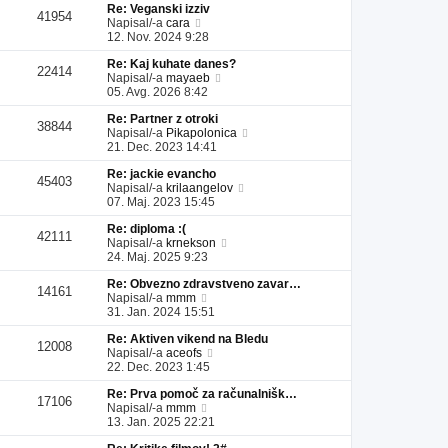
Re: Veganski izziv
l
a
i
s
41954
P
Napisal/-a
cara
e
d
p
p
o
12. Nov. 2024 9:28
j
n
r
e
g
z
j
i
v
Re: Kaj kuhate danes?
l
a
i
s
e
22414
P
Napisal/-a
mayaeb
e
d
p
p
k
o
05. Avg. 2026 8:42
j
n
r
e
g
z
j
i
v
Re: Partner z otroki
l
a
i
s
e
38844
P
Napisal/-a
Pikapolonica
e
d
p
p
k
o
21. Dec. 2023 14:41
j
n
r
e
g
z
j
i
v
Re: jackie evancho
l
a
i
s
e
45403
P
Napisal/-a
krilaangelov
e
d
p
p
k
o
07. Maj. 2023 15:45
j
n
r
e
g
z
j
i
v
Re: diploma :(
l
a
i
s
e
42111
P
Napisal/-a
krnekson
e
d
p
p
k
o
24. Maj. 2025 9:23
j
n
r
e
g
z
j
i
v
Re: Obvezno zdravstveno zavar…
l
a
i
s
e
14161
P
Napisal/-a
mmm
e
d
p
p
k
o
31. Jan. 2024 15:51
j
n
r
e
g
z
j
i
v
Re: Aktiven vikend na Bledu
l
a
i
s
e
12008
P
Napisal/-a
aceofs
e
d
p
p
k
o
22. Dec. 2023 1:45
j
n
r
e
g
z
j
i
v
Re: Prva pomoč za računalnišk…
l
a
i
s
e
17106
P
Napisal/-a
mmm
e
d
p
p
k
o
13. Jan. 2025 22:21
j
n
r
e
g
z
j
i
v