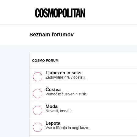
Seznam forumov
COSMO FORUM
Ljubezen in seks
Zadovolj(e)n/a v postelji.
Čustva
Pomoč iz čustvenih stisk.
Moda
Novosti, trendi...
Lepota
Vse o ličenju in negi kože.