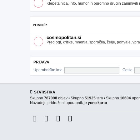
Klepetalnica, info, humor in ogromno drugih zanimivih re
POMOČ!
cosmopolitan.si
Predlogi, kritike, mnenja, sporočila, želje, pohvale, v
PRIJAVA
Uporabniško ime:
Geslo:
STATISTIKA
Skupno
767098
objav • Skupno
51925
tem • Skupno
16604
upor
Nazadnje pridruženi uporabnik je
yono karto