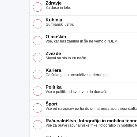
Zdravje
Za dušo in telo.
Kuhinja
Gurmanski užitki.
O moških
Vse, kar nas zanima in še ne vemo o NJEM.
Zvezde
Slavni na sto in en način.
Kariera
Od šolanja do uresničitve karierne poti.
Politika
Vse o politiki od svetovne do domače
Šport
Vse od navijačev pa tja do primarnega športnega užitk
Računalništvo, fotografija in mobilna tehno
Vse za prave računalniške frike, fotografijo in mobilno 