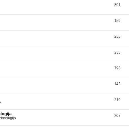
391
189
255
235
793
142
219
a.
logija
207
tehnologijo