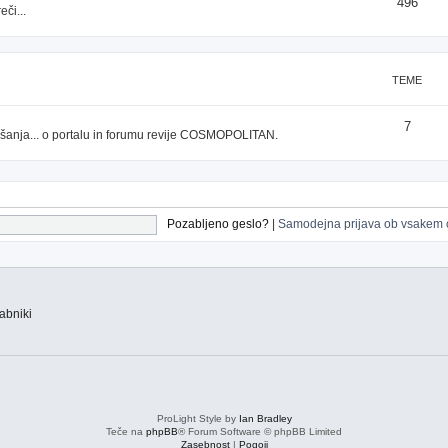
496
či...
TEME
7
prašanja... o portalu in forumu revije COSMOPOLITAN.
Pozabljeno geslo?
|
Samodejna prijava ob vsakem 
abniki
ProLight Style by
Ian Bradley
Teče na
phpBB
® Forum Software © phpBB Limited
Zasebnost
|
Pogoji