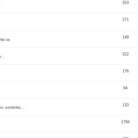
253
.
271
148
ite se.
522
...
176
94
110
, ezoterika ...
1794