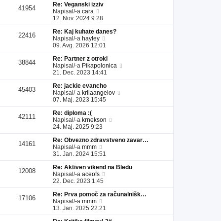
Re: Veganski izziv
l
a
i
s
41954
P
Napisal/-a
cara
e
d
p
p
o
12. Nov. 2024 9:28
j
n
r
e
g
z
j
i
v
Re: Kaj kuhate danes?
l
a
i
s
e
22416
P
Napisal/-a
hayley
e
d
p
p
k
o
09. Avg. 2026 12:01
j
n
r
e
g
z
j
i
v
Re: Partner z otroki
l
a
i
s
e
38844
P
Napisal/-a
Pikapolonica
e
d
p
p
k
o
21. Dec. 2023 14:41
j
n
r
e
g
z
j
i
v
Re: jackie evancho
l
a
i
s
e
45403
P
Napisal/-a
krilaangelov
e
d
p
p
k
o
07. Maj. 2023 15:45
j
n
r
e
g
z
j
i
v
Re: diploma :(
l
a
i
s
e
42111
P
Napisal/-a
krnekson
e
d
p
p
k
o
24. Maj. 2025 9:23
j
n
r
e
g
z
j
i
v
Re: Obvezno zdravstveno zavar…
l
a
i
s
e
14161
P
Napisal/-a
mmm
e
d
p
p
k
o
31. Jan. 2024 15:51
j
n
r
e
g
z
j
i
v
Re: Aktiven vikend na Bledu
l
a
i
s
e
12008
P
Napisal/-a
aceofs
e
d
p
p
k
o
22. Dec. 2023 1:45
j
n
r
e
g
z
j
i
v
Re: Prva pomoč za računalnišk…
l
a
i
s
e
17106
P
Napisal/-a
mmm
e
d
p
p
k
o
13. Jan. 2025 22:21
j
n
r
e
g
z
j
i
v