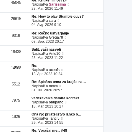
Re: Kritike filmov! 2#
l
a
i
s
e
45045
P
Napisal/-a
Sarissima
e
d
p
p
k
o
23. Mar. 2026 11:49
j
n
r
e
g
z
j
i
v
Re: How to play Stumble guys?
l
a
i
s
e
26615
P
Napisal/-a
cara
e
d
p
p
k
o
04. Avg. 2026 9:10
j
n
r
e
g
z
j
i
v
l
a
Re: Ročno ustvarjanje
i
s
e
9018
e
P
d
Napisal/-a
Grega78
p
p
k
j
o
n
08. Sep. 2023 20:17
r
e
z
g
j
i
v
a
Split, vaši nasveti
l
i
s
e
19438
d
P
Napisal/-a
Ante10
e
p
p
k
n
o
23. Mar. 2023 11:22
j
r
e
j
g
z
i
v
Re:
i
l
a
s
e
14568
P
Napisal/-a
aceofs
p
e
d
p
k
o
13. Apr. 2023 10:24
r
j
n
e
g
i
z
j
v
Re: Splošna tema za krajše na…
l
s
a
i
e
5512
P
Napisal/-a
mmm
e
p
d
p
k
o
31. Jul. 2026 20:57
j
e
n
r
g
z
v
j
i
vedezevalka damira kontakt
l
a
e
i
s
7975
P
Napisal/-a
obupano
e
d
k
p
p
o
18. Mar. 2023 10:27
j
n
r
e
g
z
j
i
v
Ona njo prijateljstvo lahko b…
l
a
i
s
e
1826
P
Napisal/-a
Tanci5
e
d
p
p
k
o
29. Mar. 2023 14:55
j
n
r
e
g
z
j
i
v
Re: Vprašaj me... #48
l
a
i
s
e