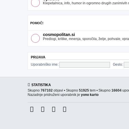
Klepetalnica, info, humor in ogromno drugih zanimivih re
POMOČ!
cosmopolitan.si
Predlogi, kritike, mnenja, sporočila, želje, pohvale, v
PRIJAVA
Uporabniško ime:
Geslo:
STATISTIKA
Skupno
767102
objavi • Skupno
51925
tem • Skupno
16604
upor
Nazadnje pridruženi uporabnik je
yono karto