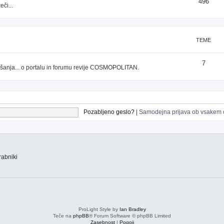
496
či...
TEME
7
prašanja... o portalu in forumu revije COSMOPOLITAN.
Pozabljeno geslo?
|
Samodejna prijava ob vsakem 
abniki
ProLight Style by
Ian Bradley
Teče na
phpBB
® Forum Software © phpBB Limited
Zasebnost
|
Pogoji