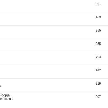
391
189
255
235
793
142
219
a.
logija
207
tehnologijo