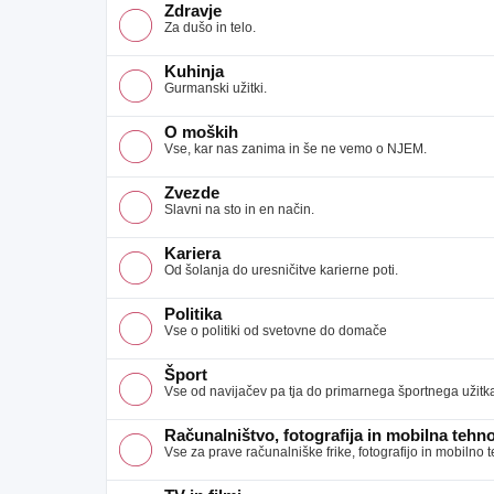
Zdravje
Za dušo in telo.
Kuhinja
Gurmanski užitki.
O moških
Vse, kar nas zanima in še ne vemo o NJEM.
Zvezde
Slavni na sto in en način.
Kariera
Od šolanja do uresničitve karierne poti.
Politika
Vse o politiki od svetovne do domače
Šport
Vse od navijačev pa tja do primarnega športnega užitk
Računalništvo, fotografija in mobilna tehno
Vse za prave računalniške frike, fotografijo in mobilno 