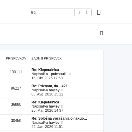
Iskanje
Napredno iskanje
PRISPEVKOV
ZADNJI PRISPEVEK
Re: Klepetalnica
100111
P
Napisal/-a
_patchouli_
o
16. Okt. 2025 17:58
g
Re: Priznam, da... #21
l
96217
P
Napisal/-a
hayley
e
o
05. Avg. 2026 15:22
j
g
z
Re: Klepetalnica
l
a
36890
P
Napisal/-a
hayley
e
d
o
25. Maj. 2026 14:37
j
n
g
z
j
Re: Splošna vprašanja o nakup…
l
a
i
30459
P
Napisal/-a
hayley
e
d
p
o
22. Jan. 2026 11:51
j
n
r
g
z
j
i