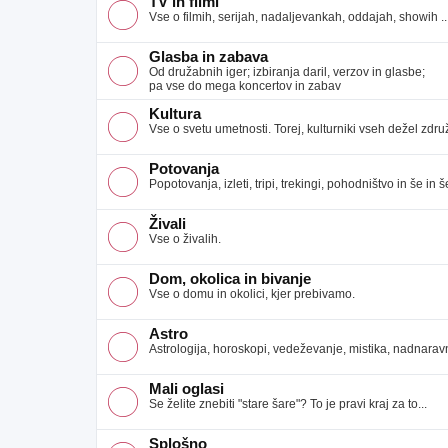
TV in filmi
Vse o filmih, serijah, nadaljevankah, oddajah, showih ..
Glasba in zabava
Od družabnih iger; izbiranja daril, verzov in glasbe;
pa vse do mega koncertov in zabav
Kultura
Vse o svetu umetnosti. Torej, kulturniki vseh dežel združ
Potovanja
Popotovanja, izleti, tripi, trekingi, pohodništvo in še in še
Živali
Vse o živalih.
Dom, okolica in bivanje
Vse o domu in okolici, kjer prebivamo.
Astro
Astrologija, horoskopi, vedeževanje, mistika, nadnaravno
Mali oglasi
Se želite znebiti "stare šare"? To je pravi kraj za to...
Splošno