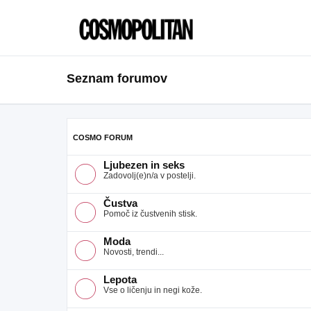
Seznam forumov
COSMO FORUM
Ljubezen in seks
Zadovolj(e)n/a v postelji.
Čustva
Pomoč iz čustvenih stisk.
Moda
Novosti, trendi...
Lepota
Vse o ličenju in negi kože.