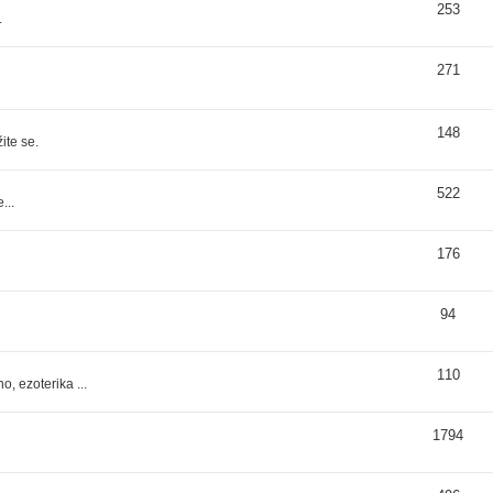
253
.
271
148
ite se.
522
...
176
94
110
, ezoterika ...
1794