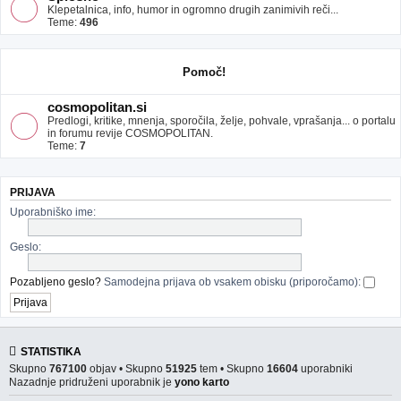
Klepetalnica, info, humor in ogromno drugih zanimivih reči...
Teme:
496
Pomoč!
cosmopolitan.si
Predlogi, kritike, mnenja, sporočila, želje, pohvale, vprašanja... o portalu
in forumu revije COSMOPOLITAN.
Teme:
7
PRIJAVA
Uporabniško ime:
Geslo:
Pozabljeno geslo?
Samodejna prijava ob vsakem obisku (priporočamo):
STATISTIKA
Skupno
767100
objav • Skupno
51925
tem • Skupno
16604
uporabniki
Nazadnje pridruženi uporabnik je
yono karto