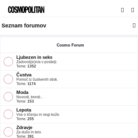
I
s
Seznam forumov
k
a
n
Cosmo Forum
j
Ljubezen in seks
e
Zadovolj(e)n/a v postelji.
Teme:
1352
Čustva
Pomoč iz čustvenih stisk.
Teme:
1174
Moda
Novosti, trendi...
Teme:
153
Lepota
Vse o ličenju in negi kože.
Teme:
255
Zdravje
Za dušo in telo.
Teme:
391