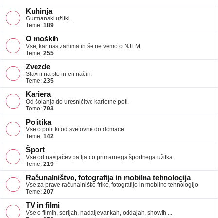
Kuhinja
Gurmanski užitki.
Teme:
189
O moških
Vse, kar nas zanima in še ne vemo o NJEM.
Teme:
255
Zvezde
Slavni na sto in en način.
Teme:
235
Kariera
Od šolanja do uresničitve karierne poti.
Teme:
793
Politika
Vse o politiki od svetovne do domače
Teme:
142
Šport
Vse od navijačev pa tja do primarnega športnega užitka.
Teme:
219
Računalništvo, fotografija in mobilna tehnologija
Vse za prave računalniške frike, fotografijo in mobilno tehnologijo
Teme:
207
TV in filmi
Vse o filmih, serijah, nadaljevankah, oddajah, showih ...