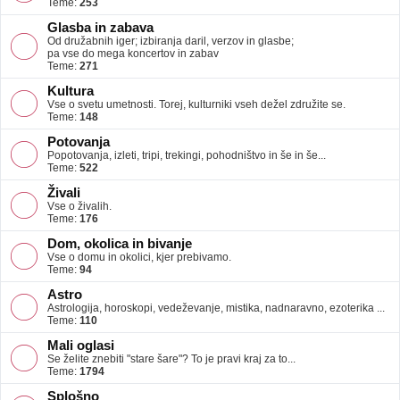
Teme:
253
Glasba in zabava
Od družabnih iger; izbiranja daril, verzov in glasbe;
pa vse do mega koncertov in zabav
Teme:
271
Kultura
Vse o svetu umetnosti. Torej, kulturniki vseh dežel združite se.
Teme:
148
Potovanja
Popotovanja, izleti, tripi, trekingi, pohodništvo in še in še...
Teme:
522
Živali
Vse o živalih.
Teme:
176
Dom, okolica in bivanje
Vse o domu in okolici, kjer prebivamo.
Teme:
94
Astro
Astrologija, horoskopi, vedeževanje, mistika, nadnaravno, ezoterika ...
Teme:
110
Mali oglasi
Se želite znebiti "stare šare"? To je pravi kraj za to...
Teme:
1794
Splošno