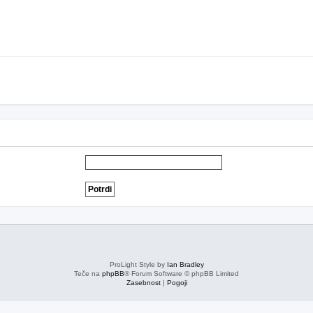
ProLight Style by
Ian Bradley
Teče na
phpBB
® Forum Software © phpBB Limited
Zasebnost
|
Pogoji