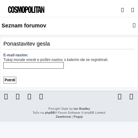
I
s
Seznam forumov
k
a
n
Ponastavitev gesla
j
E-mail naslov:
e
Tukaj morate vnesti e-poštni naslov, s katerim ste se registrirali.
ProLight Style by
Ian Bradley
Teče na
phpBB
® Forum Software © phpBB Limited
Zasebnost
|
Pogoji