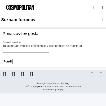
I
s
Seznam forumov
k
a
n
Ponastavitev gesla
j
E-mail naslov:
e
Tukaj morate vnesti e-poštni naslov, s katerim ste se registrirali.
ProLight Style by
Ian Bradley
Teče na
phpBB
® Forum Software © phpBB Limited
Zasebnost
|
Pogoji