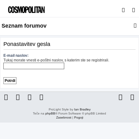
I
s
Seznam forumov
k
a
n
Ponastavitev gesla
j
E-mail naslov:
e
Tukaj morate vnesti e-poštni naslov, s katerim ste se registrirali.
ProLight Style by
Ian Bradley
Teče na
phpBB
® Forum Software © phpBB Limited
Zasebnost
|
Pogoji