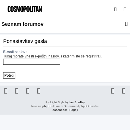
I
s
Seznam forumov
k
a
n
Ponastavitev gesla
j
E-mail naslov:
e
Tukaj morate vnesti e-poštni naslov, s katerim ste se registrirali.
ProLight Style by
Ian Bradley
Teče na
phpBB
® Forum Software © phpBB Limited
Zasebnost
|
Pogoji