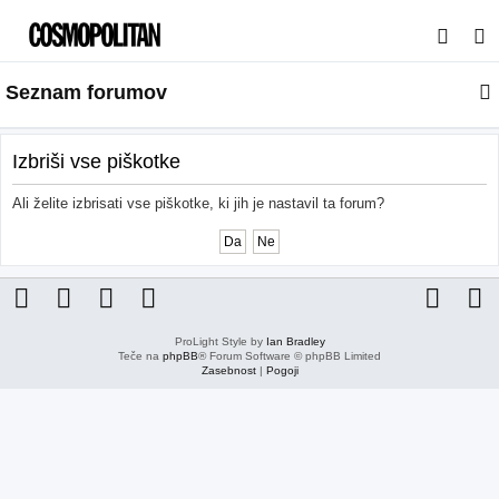
I
s
Seznam forumov
k
a
n
Izbriši vse piškotke
j
Ali želite izbrisati vse piškotke, ki jih je nastavil ta forum?
e
ProLight Style by
Ian Bradley
Teče na
phpBB
® Forum Software © phpBB Limited
Zasebnost
|
Pogoji