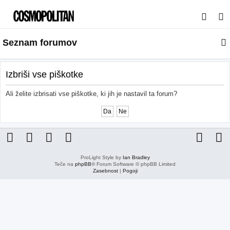
I
s
Seznam forumov
k
a
n
Izbriši vse piškotke
j
Ali želite izbrisati vse piškotke, ki jih je nastavil ta forum?
e
ProLight Style by
Ian Bradley
Teče na
phpBB
® Forum Software © phpBB Limited
Zasebnost
|
Pogoji