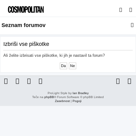
I
s
Seznam forumov
k
a
n
Izbriši vse piškotke
j
Ali želite izbrisati vse piškotke, ki jih je nastavil ta forum?
e
ProLight Style by
Ian Bradley
Teče na
phpBB
® Forum Software © phpBB Limited
Zasebnost
|
Pogoji