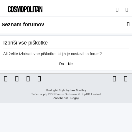
I
s
Seznam forumov
k
a
n
Izbriši vse piškotke
j
Ali želite izbrisati vse piškotke, ki jih je nastavil ta forum?
e
ProLight Style by
Ian Bradley
Teče na
phpBB
® Forum Software © phpBB Limited
Zasebnost
|
Pogoji