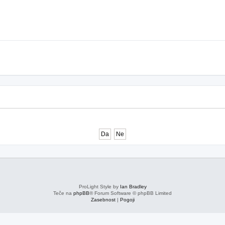
ProLight Style by
Ian Bradley
Teče na
phpBB
® Forum Software © phpBB Limited
Zasebnost
|
Pogoji