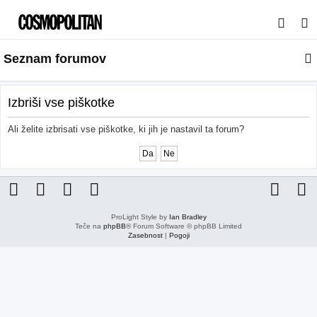
I
s
Seznam forumov
k
a
n
Izbriši vse piškotke
j
Ali želite izbrisati vse piškotke, ki jih je nastavil ta forum?
e
ProLight Style by
Ian Bradley
Teče na
phpBB
® Forum Software © phpBB Limited
Zasebnost
|
Pogoji