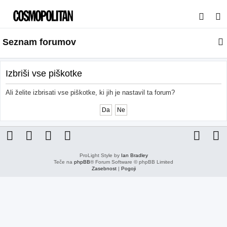
I
s
Seznam forumov
k
a
n
Izbriši vse piškotke
j
Ali želite izbrisati vse piškotke, ki jih je nastavil ta forum?
e
ProLight Style by
Ian Bradley
Teče na
phpBB
® Forum Software © phpBB Limited
Zasebnost
|
Pogoji