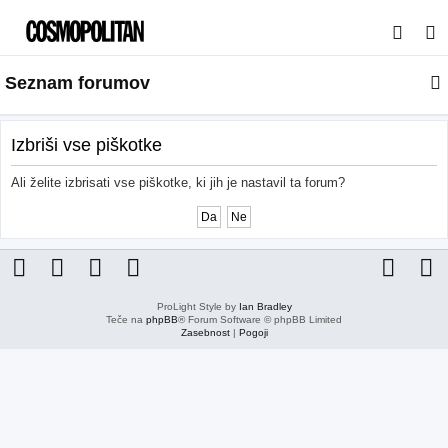
I
s
Seznam forumov
k
a
n
Izbriši vse piškotke
j
Ali želite izbrisati vse piškotke, ki jih je nastavil ta forum?
e
ProLight Style by
Ian Bradley
Teče na
phpBB
® Forum Software © phpBB Limited
Zasebnost
|
Pogoji