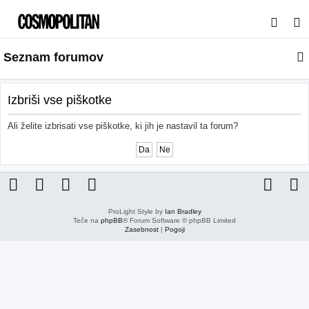
I
s
Seznam forumov
k
a
n
Izbriši vse piškotke
j
Ali želite izbrisati vse piškotke, ki jih je nastavil ta forum?
e
ProLight Style by
Ian Bradley
Teče na
phpBB
® Forum Software © phpBB Limited
Zasebnost
|
Pogoji