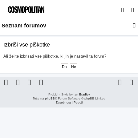
I
s
Seznam forumov
k
a
n
Izbriši vse piškotke
j
Ali želite izbrisati vse piškotke, ki jih je nastavil ta forum?
e
ProLight Style by
Ian Bradley
Teče na
phpBB
® Forum Software © phpBB Limited
Zasebnost
|
Pogoji