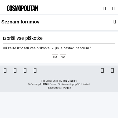
I
s
Seznam forumov
k
a
n
Izbriši vse piškotke
j
Ali želite izbrisati vse piškotke, ki jih je nastavil ta forum?
e
ProLight Style by
Ian Bradley
Teče na
phpBB
® Forum Software © phpBB Limited
Zasebnost
|
Pogoji