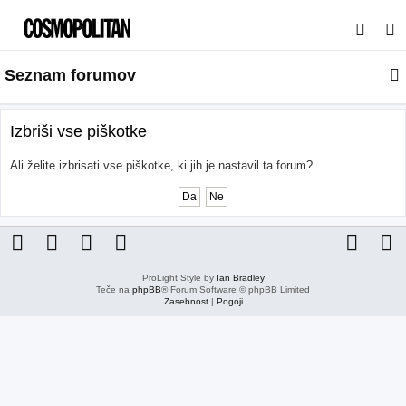
I
s
Seznam forumov
k
a
n
Izbriši vse piškotke
j
Ali želite izbrisati vse piškotke, ki jih je nastavil ta forum?
e
ProLight Style by
Ian Bradley
Teče na
phpBB
® Forum Software © phpBB Limited
Zasebnost
|
Pogoji