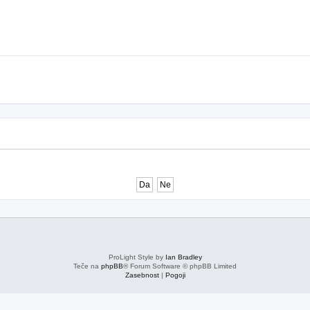
ProLight Style by
Ian Bradley
Teče na
phpBB
® Forum Software © phpBB Limited
Zasebnost
|
Pogoji