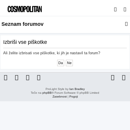
I
s
Seznam forumov
k
a
n
Izbriši vse piškotke
j
Ali želite izbrisati vse piškotke, ki jih je nastavil ta forum?
e
ProLight Style by
Ian Bradley
Teče na
phpBB
® Forum Software © phpBB Limited
Zasebnost
|
Pogoji