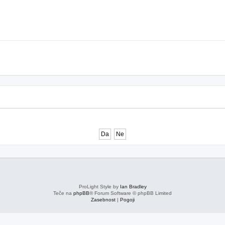
ProLight Style by
Ian Bradley
Teče na
phpBB
® Forum Software © phpBB Limited
Zasebnost
|
Pogoji