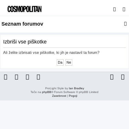
I
s
Seznam forumov
k
a
n
Izbriši vse piškotke
j
Ali želite izbrisati vse piškotke, ki jih je nastavil ta forum?
e
ProLight Style by
Ian Bradley
Teče na
phpBB
® Forum Software © phpBB Limited
Zasebnost
|
Pogoji