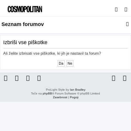
I
s
Seznam forumov
k
a
n
Izbriši vse piškotke
j
Ali želite izbrisati vse piškotke, ki jih je nastavil ta forum?
e
ProLight Style by
Ian Bradley
Teče na
phpBB
® Forum Software © phpBB Limited
Zasebnost
|
Pogoji