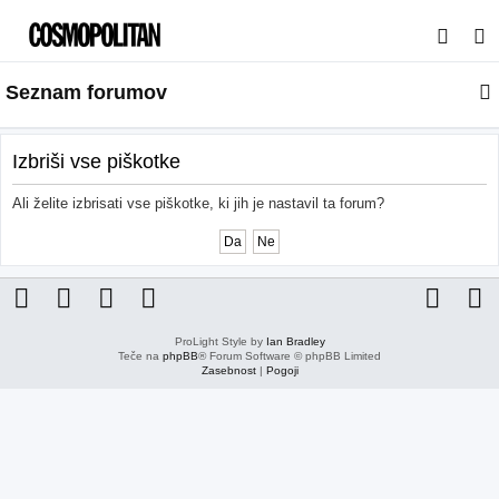
I
s
Seznam forumov
k
a
n
Izbriši vse piškotke
j
Ali želite izbrisati vse piškotke, ki jih je nastavil ta forum?
e
ProLight Style by
Ian Bradley
Teče na
phpBB
® Forum Software © phpBB Limited
Zasebnost
|
Pogoji