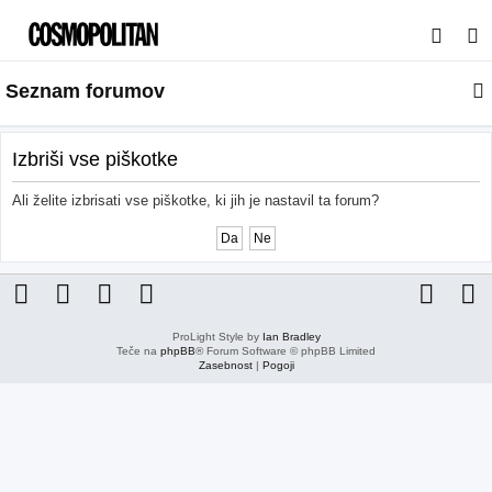
I
s
Seznam forumov
k
a
n
Izbriši vse piškotke
j
Ali želite izbrisati vse piškotke, ki jih je nastavil ta forum?
e
ProLight Style by
Ian Bradley
Teče na
phpBB
® Forum Software © phpBB Limited
Zasebnost
|
Pogoji