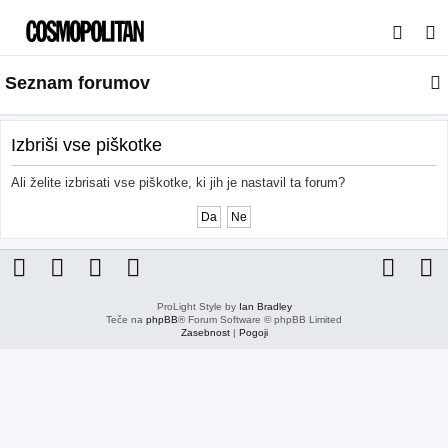
I
s
Seznam forumov
k
a
n
Izbriši vse piškotke
j
Ali želite izbrisati vse piškotke, ki jih je nastavil ta forum?
e
ProLight Style by
Ian Bradley
Teče na
phpBB
® Forum Software © phpBB Limited
Zasebnost
|
Pogoji