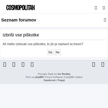
I
s
Seznam forumov
k
a
n
Izbriši vse piškotke
j
Ali želite izbrisati vse piškotke, ki jih je nastavil ta forum?
e
ProLight Style by
Ian Bradley
Teče na
phpBB
® Forum Software © phpBB Limited
Zasebnost
|
Pogoji