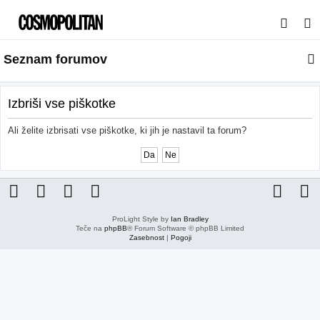
I
s
Seznam forumov
k
a
n
Izbriši vse piškotke
j
Ali želite izbrisati vse piškotke, ki jih je nastavil ta forum?
e
ProLight Style by
Ian Bradley
Teče na
phpBB
® Forum Software © phpBB Limited
Zasebnost
|
Pogoji