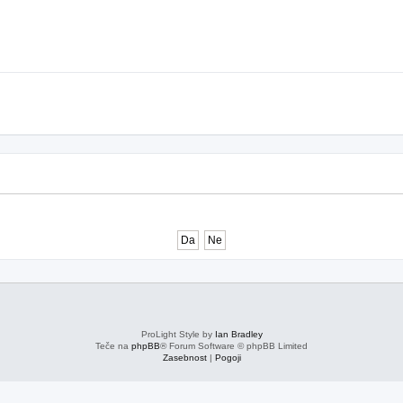
ProLight Style by
Ian Bradley
Teče na
phpBB
® Forum Software © phpBB Limited
Zasebnost
|
Pogoji