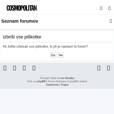
I
s
Seznam forumov
k
a
n
Izbriši vse piškotke
j
Ali želite izbrisati vse piškotke, ki jih je nastavil ta forum?
e
ProLight Style by
Ian Bradley
Teče na
phpBB
® Forum Software © phpBB Limited
Zasebnost
|
Pogoji