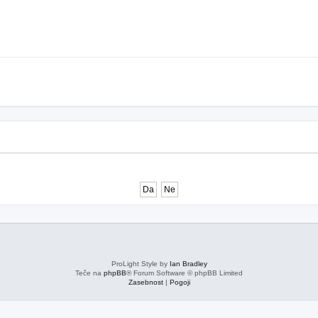
ProLight Style by
Ian Bradley
Teče na
phpBB
® Forum Software © phpBB Limited
Zasebnost
|
Pogoji