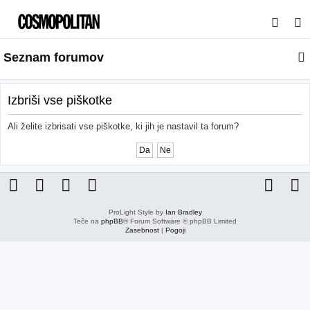
I
s
Seznam forumov
k
a
n
Izbriši vse piškotke
j
Ali želite izbrisati vse piškotke, ki jih je nastavil ta forum?
e
ProLight Style by
Ian Bradley
Teče na
phpBB
® Forum Software © phpBB Limited
Zasebnost
|
Pogoji