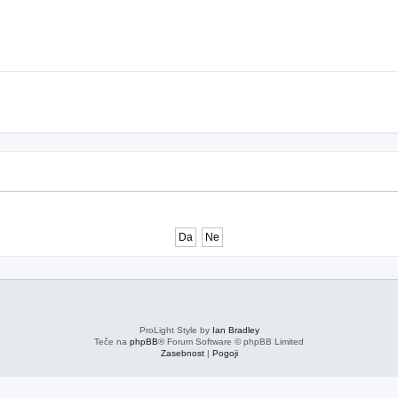
ProLight Style by
Ian Bradley
Teče na
phpBB
® Forum Software © phpBB Limited
Zasebnost
|
Pogoji