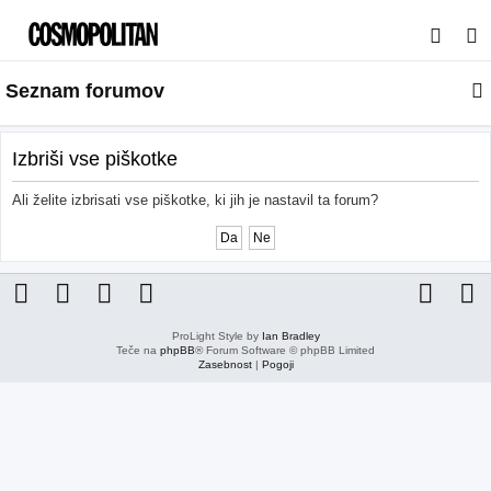
I
s
Seznam forumov
k
a
n
Izbriši vse piškotke
j
Ali želite izbrisati vse piškotke, ki jih je nastavil ta forum?
e
ProLight Style by
Ian Bradley
Teče na
phpBB
® Forum Software © phpBB Limited
Zasebnost
|
Pogoji