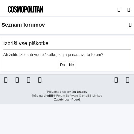
I
s
Seznam forumov
k
a
n
Izbriši vse piškotke
j
Ali želite izbrisati vse piškotke, ki jih je nastavil ta forum?
e
ProLight Style by
Ian Bradley
Teče na
phpBB
® Forum Software © phpBB Limited
Zasebnost
|
Pogoji