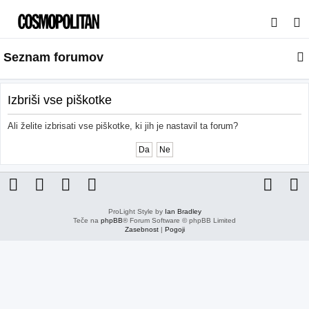
I
s
Seznam forumov
k
a
n
Izbriši vse piškotke
j
Ali želite izbrisati vse piškotke, ki jih je nastavil ta forum?
e
ProLight Style by
Ian Bradley
Teče na
phpBB
® Forum Software © phpBB Limited
Zasebnost
|
Pogoji