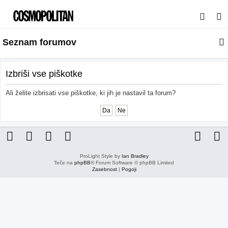
I
s
Seznam forumov
k
a
n
Izbriši vse piškotke
j
Ali želite izbrisati vse piškotke, ki jih je nastavil ta forum?
e
ProLight Style by
Ian Bradley
Teče na
phpBB
® Forum Software © phpBB Limited
Zasebnost
|
Pogoji