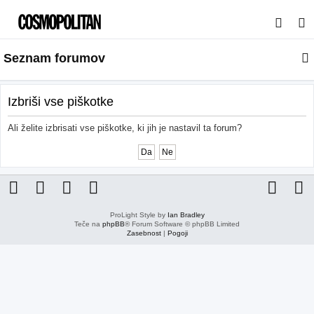
I
s
Seznam forumov
k
a
n
Izbriši vse piškotke
j
Ali želite izbrisati vse piškotke, ki jih je nastavil ta forum?
e
ProLight Style by
Ian Bradley
Teče na
phpBB
® Forum Software © phpBB Limited
Zasebnost
|
Pogoji