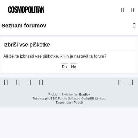
I
s
Seznam forumov
k
a
n
Izbriši vse piškotke
j
Ali želite izbrisati vse piškotke, ki jih je nastavil ta forum?
e
ProLight Style by
Ian Bradley
Teče na
phpBB
® Forum Software © phpBB Limited
Zasebnost
|
Pogoji