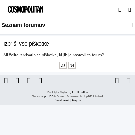
I
s
Seznam forumov
k
a
n
Izbriši vse piškotke
j
Ali želite izbrisati vse piškotke, ki jih je nastavil ta forum?
e
ProLight Style by
Ian Bradley
Teče na
phpBB
® Forum Software © phpBB Limited
Zasebnost
|
Pogoji