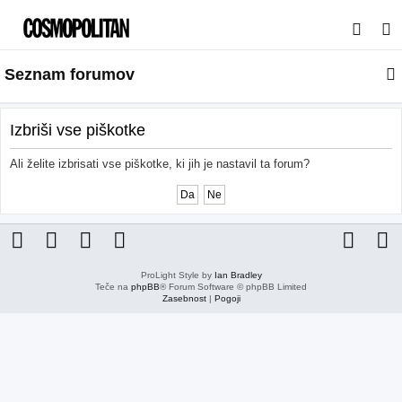
I
s
Seznam forumov
k
a
n
Izbriši vse piškotke
j
Ali želite izbrisati vse piškotke, ki jih je nastavil ta forum?
e
ProLight Style by
Ian Bradley
Teče na
phpBB
® Forum Software © phpBB Limited
Zasebnost
|
Pogoji