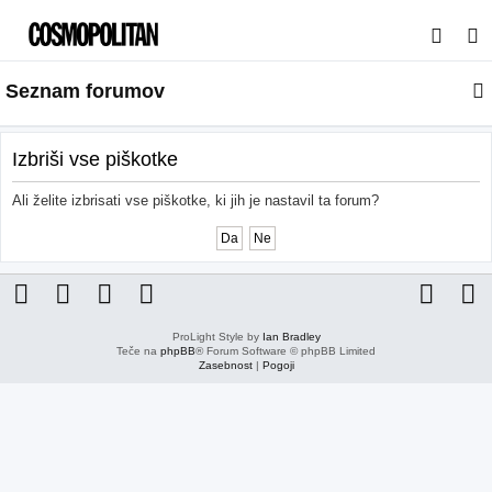
I
s
Seznam forumov
k
a
n
Izbriši vse piškotke
j
Ali želite izbrisati vse piškotke, ki jih je nastavil ta forum?
e
ProLight Style by
Ian Bradley
Teče na
phpBB
® Forum Software © phpBB Limited
Zasebnost
|
Pogoji