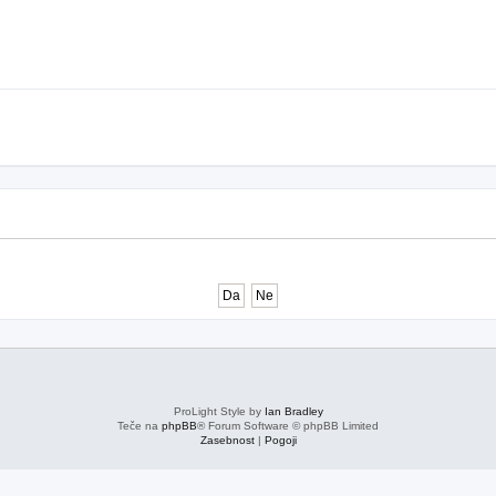
ProLight Style by
Ian Bradley
Teče na
phpBB
® Forum Software © phpBB Limited
Zasebnost
|
Pogoji