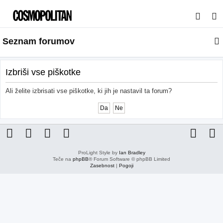
I
s
Seznam forumov
k
a
n
Izbriši vse piškotke
j
Ali želite izbrisati vse piškotke, ki jih je nastavil ta forum?
e
ProLight Style by
Ian Bradley
Teče na
phpBB
® Forum Software © phpBB Limited
Zasebnost
|
Pogoji