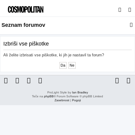
I
s
Seznam forumov
k
a
n
Izbriši vse piškotke
j
Ali želite izbrisati vse piškotke, ki jih je nastavil ta forum?
e
ProLight Style by
Ian Bradley
Teče na
phpBB
® Forum Software © phpBB Limited
Zasebnost
|
Pogoji